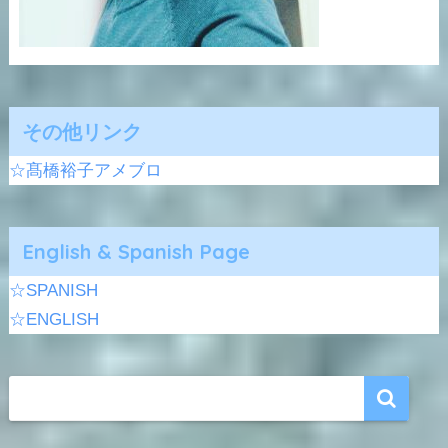
その他リンク
☆髙橋裕子アメブロ
English & Spanish Page
☆SPANISH
☆ENGLISH