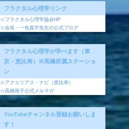
フラクタル心理学リンク
☆フラクタル心理学協会HP
☆会長・一色真宇先生の公式ブログ
フラクタル心理学が学べます（東
京・恵比寿）※髙橋所属ステーショ
ン
☆アクエリアス・ナビ（恵比寿）
☆高橋裕子公式メルマガ
YouTubeチャンネル登録お願いしま
す！