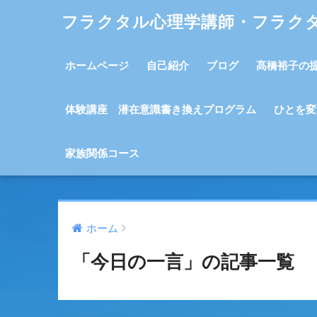
フラクタル心理学講師・フラク
ホームページ
自己紹介
ブログ
髙橋裕子の
体験講座 潜在意識書き換えプログラム
ひとを変
家族関係コース
ホーム
「今日の一言」の記事一覧