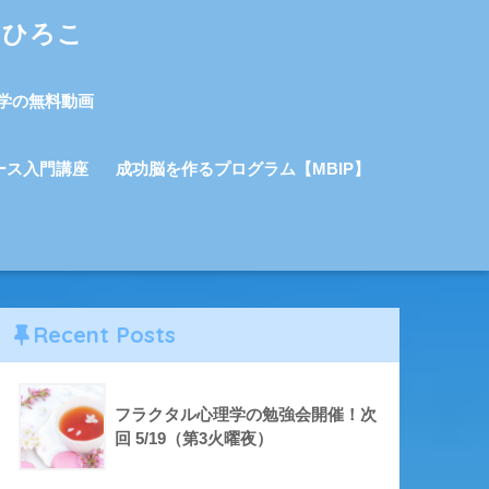
しひろこ
学の無料動画
ース入門講座
成功脳を作るプログラム【MBIP】
Recent Posts
フラクタル心理学の勉強会開催！次
回 5/19（第3火曜夜）