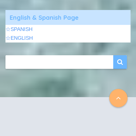
English & Spanish Page
☆SPANISH
☆ENGLISH