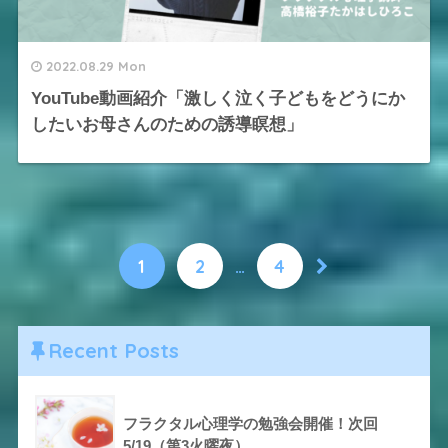
2022.08.29 Mon
YouTube動画紹介「激しく泣く子どもをどうにか
したいお母さんのための誘導瞑想」
1
2
…
4
Recent Posts
フラクタル心理学の勉強会開催！次回
5/19（第3火曜夜）