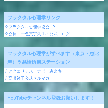
フラクタル心理学リンク
☆フラクタル心理学協会HP
☆会長・一色真宇先生の公式ブログ
フラクタル心理学が学べます（東京・恵比
寿）※髙橋所属ステーション
☆アクエリアス・ナビ（恵比寿）
☆高橋裕子公式メルマガ
YouTubeチャンネル登録お願いします！