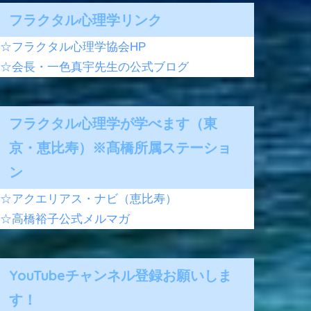
フラクタル心理学リンク
☆フラクタル心理学協会HP
☆会長・一色真宇先生の公式ブログ
フラクタル心理学が学べます（東
京・恵比寿）※髙橋所属ステーショ
ン
☆アクエリアス・ナビ（恵比寿）
☆高橋裕子公式メルマガ
YouTubeチャンネル登録お願いしま
す！