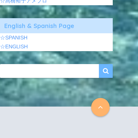
☆髙橋裕子アメブロ
English & Spanish Page
☆SPANISH
☆ENGLISH