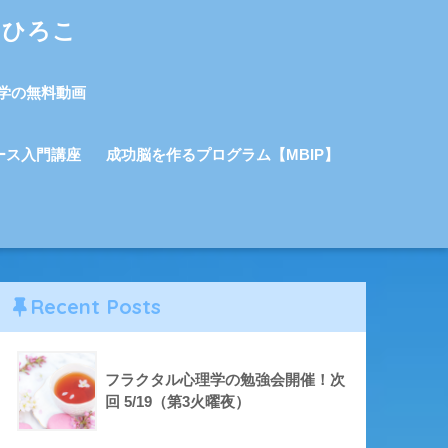
しひろこ
学の無料動画
ース入門講座
成功脳を作るプログラム【MBIP】
Recent Posts
フラクタル心理学の勉強会開催！次
回 5/19（第3火曜夜）