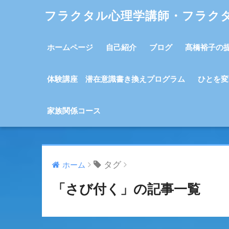
フラクタル心理学講師・フラク
ホームページ
自己紹介
ブログ
髙橋裕子の
体験講座 潜在意識書き換えプログラム
ひとを変
家族関係コース
タグ
ホーム
「さび付く」の記事一覧