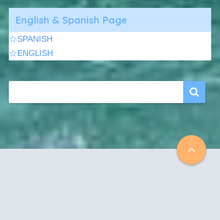
English & Spanish Page
☆SPANISH
☆ENGLISH