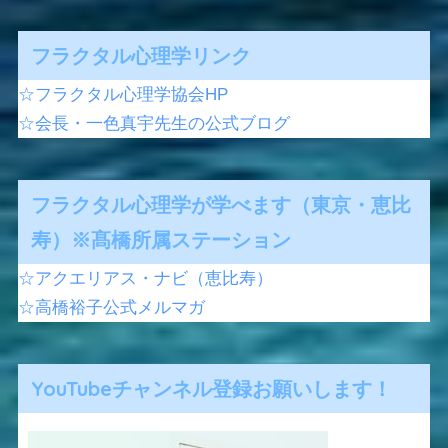
フラクタル心理学リンク
☆フラクタル心理学協会HP
☆会長・一色真宇先生の公式ブログ
フラクタル心理学が学べます（東京・恵比
寿）※髙橋所属ステーション
☆アクエリアス・ナビ（恵比寿）
☆高橋裕子公式メルマガ
YouTubeチャンネル登録お願いします！