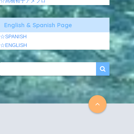
☆髙橋裕子アメブロ
English & Spanish Page
☆SPANISH
☆ENGLISH