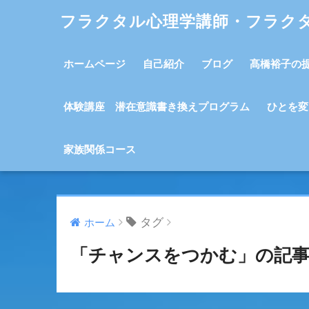
フラクタル心理学講師・フラク
ホームページ
自己紹介
ブログ
髙橋裕子の
体験講座 潜在意識書き換えプログラム
ひとを変
家族関係コース
タグ
ホーム
「チャンスをつかむ」の記事