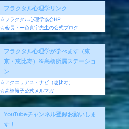
フラクタル心理学リンク
☆フラクタル心理学協会HP
☆会長・一色真宇先生の公式ブログ
フラクタル心理学が学べます（東
京・恵比寿）※髙橋所属ステーショ
ン
☆アクエリアス・ナビ（恵比寿）
☆高橋裕子公式メルマガ
YouTubeチャンネル登録お願いしま
す！