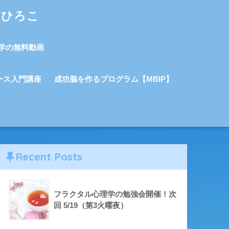
しひろこ
学の無料動画
ース入門講座
成功脳を作るプログラム【MBIP】
Recent Posts
フラクタル心理学の勉強会開催！次
回 5/19（第3火曜夜）