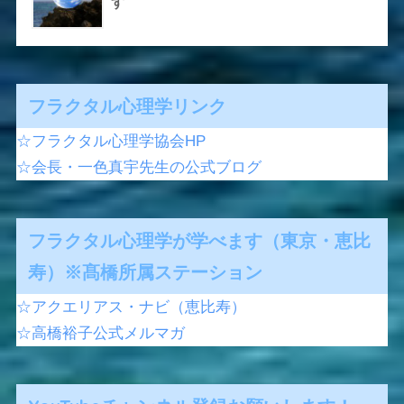
す
フラクタル心理学リンク
☆フラクタル心理学協会HP
☆会長・一色真宇先生の公式ブログ
フラクタル心理学が学べます（東京・恵比
寿）※髙橋所属ステーション
☆アクエリアス・ナビ（恵比寿）
☆高橋裕子公式メルマガ