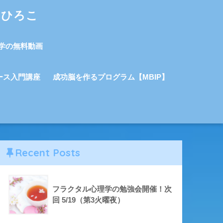
しひろこ
学の無料動画
ース入門講座
成功脳を作るプログラム【MBIP】
Recent Posts
フラクタル心理学の勉強会開催！次
回 5/19（第3火曜夜）