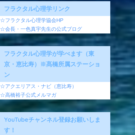
フラクタル心理学リンク
☆フラクタル心理学協会HP
☆会長・一色真宇先生の公式ブログ
フラクタル心理学が学べます（東
京・恵比寿）※髙橋所属ステーショ
ン
☆アクエリアス・ナビ（恵比寿）
☆高橋裕子公式メルマガ
YouTubeチャンネル登録お願いしま
す！