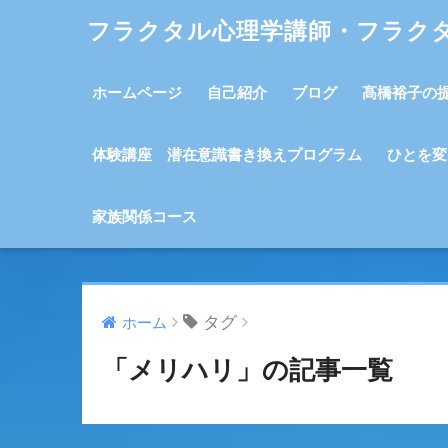
フラクタル心理学講師・フラク
ホームページ
自己紹介
ブログ
髙橋裕子の
体験講座 潜在意識書き換えプログラム
ひとを変
家族関係コース
タグ
ホーム
「メリハリ」の記事一覧