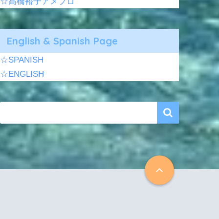
☆髙橋裕子アメブロ
English & Spanish Page
☆SPANISH
☆ENGLISH