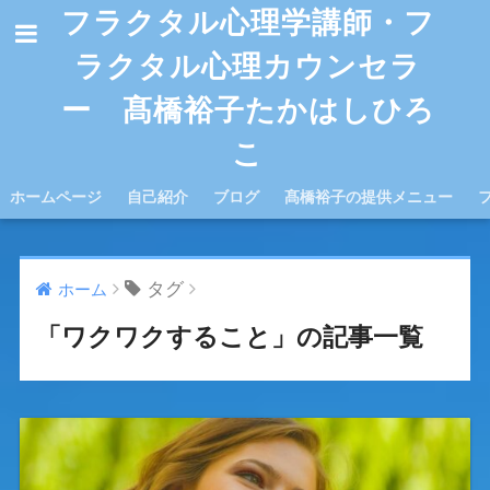
フラクタル心理学講師・フ
ラクタル心理カウンセラ
ー 髙橋裕子たかはしひろ
こ
ホームページ
自己紹介
ブログ
髙橋裕子の提供メニュー
タグ
ホーム
「ワクワクすること」の記事一覧