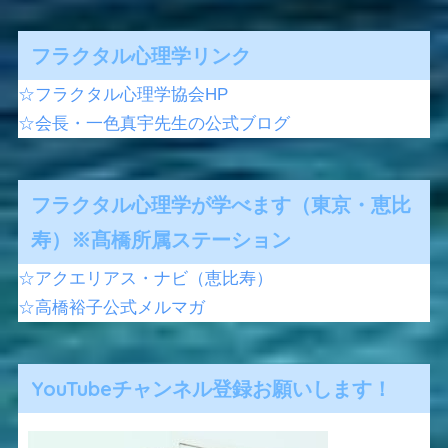
フラクタル心理学リンク
☆フラクタル心理学協会HP
☆会長・一色真宇先生の公式ブログ
フラクタル心理学が学べます（東京・恵比
寿）※髙橋所属ステーション
☆アクエリアス・ナビ（恵比寿）
☆高橋裕子公式メルマガ
YouTubeチャンネル登録お願いします！