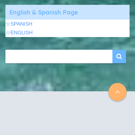
English & Spanish Page
☆SPANISH
☆ENGLISH