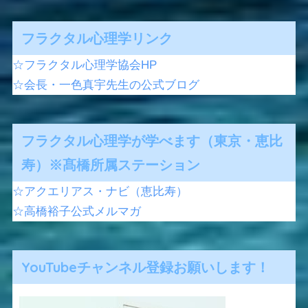
フラクタル心理学リンク
☆フラクタル心理学協会HP
☆会長・一色真宇先生の公式ブログ
フラクタル心理学が学べます（東京・恵比
寿）※髙橋所属ステーション
☆アクエリアス・ナビ（恵比寿）
☆高橋裕子公式メルマガ
YouTubeチャンネル登録お願いします！