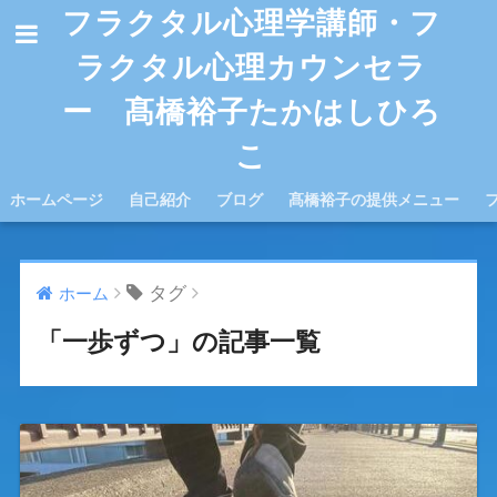
フラクタル心理学講師・フ
ラクタル心理カウンセラ
ー 髙橋裕子たかはしひろ
こ
ホームページ
自己紹介
ブログ
髙橋裕子の提供メニュー
タグ
ホーム
「一歩ずつ」の記事一覧