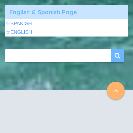
English & Spanish Page
☆SPANISH
☆ENGLISH