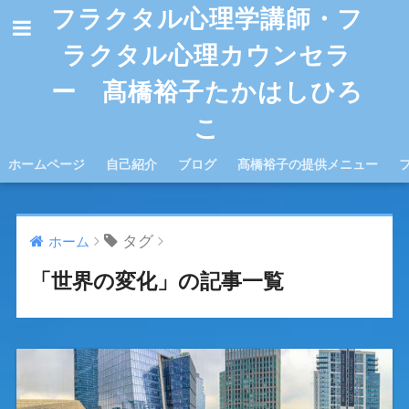
フラクタル心理学講師・フ
ラクタル心理カウンセラ
ー 髙橋裕子たかはしひろ
こ
ホームページ
自己紹介
ブログ
髙橋裕子の提供メニュー
タグ
ホーム
「世界の変化」の記事一覧