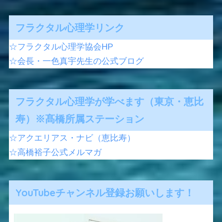
フラクタル心理学リンク
☆フラクタル心理学協会HP
☆会長・一色真宇先生の公式ブログ
フラクタル心理学が学べます（東京・恵比
寿）※髙橋所属ステーション
☆アクエリアス・ナビ（恵比寿）
☆高橋裕子公式メルマガ
YouTubeチャンネル登録お願いします！