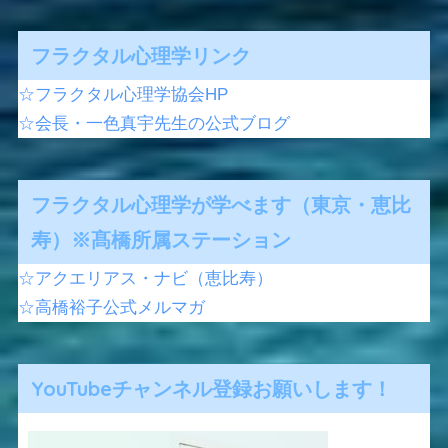
フラクタル心理学リンク
☆フラクタル心理学協会HP
☆会長・一色真宇先生の公式ブログ
フラクタル心理学が学べます（東京・恵比
寿）※髙橋所属ステーション
☆アクエリアス・ナビ（恵比寿）
☆高橋裕子公式メルマガ
YouTubeチャンネル登録お願いします！