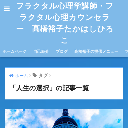
フラクタル心理学講師・フ
ラクタル心理カウンセラ
ー 髙橋裕子たかはしひろ
こ
ホームページ
自己紹介
ブログ
髙橋裕子の提供メニュー
タグ
ホーム
「人生の選択」の記事一覧