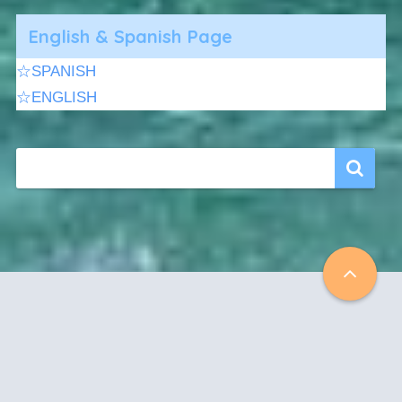
English & Spanish Page
☆SPANISH
☆ENGLISH