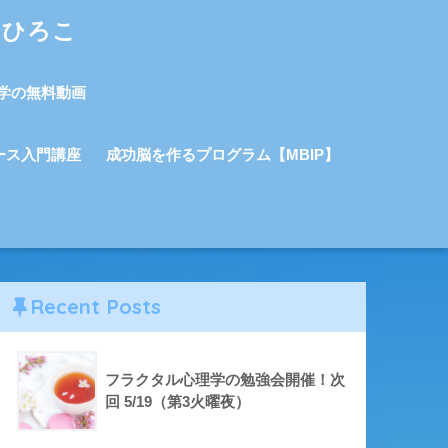
しひろこ
学の無料動画
ース入門講座
成功脳を作るプログラム【MBIP】
Recent Posts
フラクタル心理学の勉強会開催！次
回 5/19（第3火曜夜）