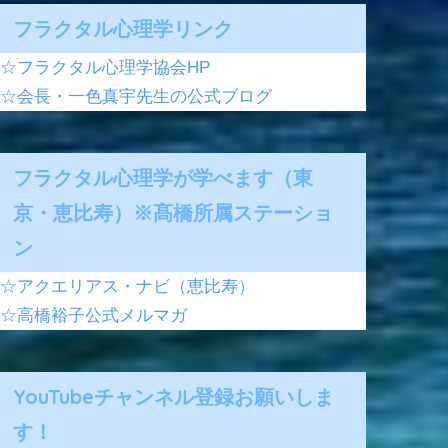
フラクタル心理学リンク
☆フラクタル心理学協会HP
☆会長・一色真宇先生の公式ブログ
フラクタル心理学が学べます（東
京・恵比寿）※髙橋所属ステーショ
ン
☆アクエリアス・ナビ（恵比寿）
☆高橋裕子公式メルマガ
YouTubeチャンネル登録お願いしま
す！