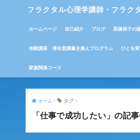
フラクタル心理学講師・フラク
ホームページ
自己紹介
ブログ
髙橋裕子の
体験講座 潜在意識書き換えプログラム
ひとを変
家族関係コース
タグ
ホーム
「仕事で成功したい」の記事