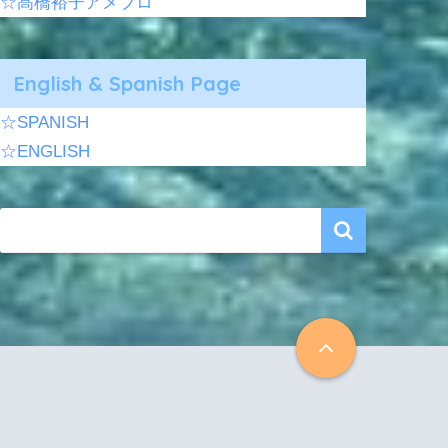
☆髙橋裕子アメブロ
English & Spanish Page
☆SPANISH
☆ENGLISH