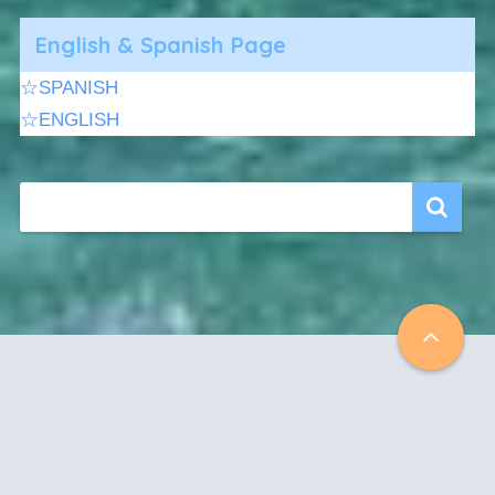
English & Spanish Page
☆SPANISH
☆ENGLISH