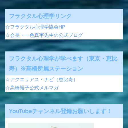
フラクタル心理学リンク
☆フラクタル心理学協会HP
☆会長・一色真宇先生の公式ブログ
フラクタル心理学が学べます（東京・恵比
寿）※髙橋所属ステーション
☆アクエリアス・ナビ（恵比寿）
☆高橋裕子公式メルマガ
YouTubeチャンネル登録お願いします！