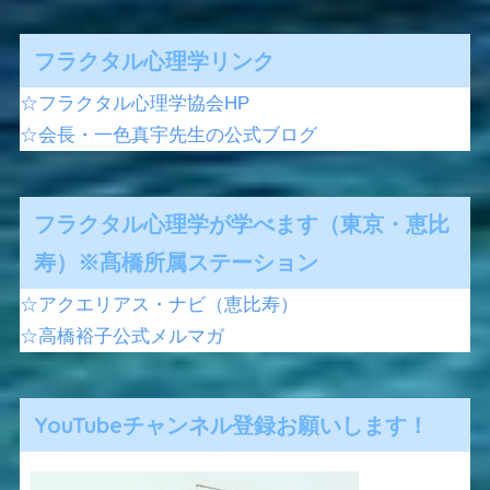
フラクタル心理学リンク
☆フラクタル心理学協会HP
☆会長・一色真宇先生の公式ブログ
フラクタル心理学が学べます（東京・恵比
寿）※髙橋所属ステーション
☆アクエリアス・ナビ（恵比寿）
☆高橋裕子公式メルマガ
YouTubeチャンネル登録お願いします！