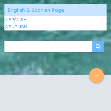
English & Spanish Page
☆SPANISH
☆ENGLISH