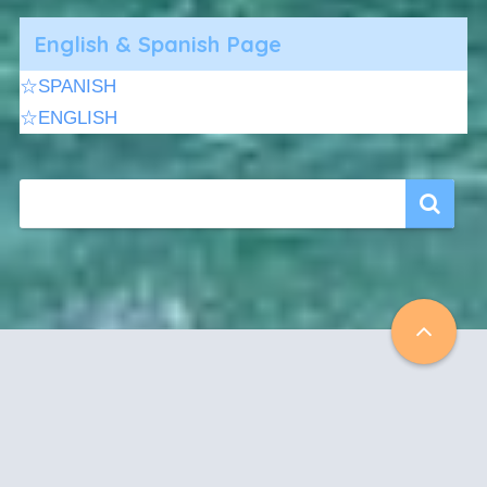
English & Spanish Page
☆SPANISH
☆ENGLISH