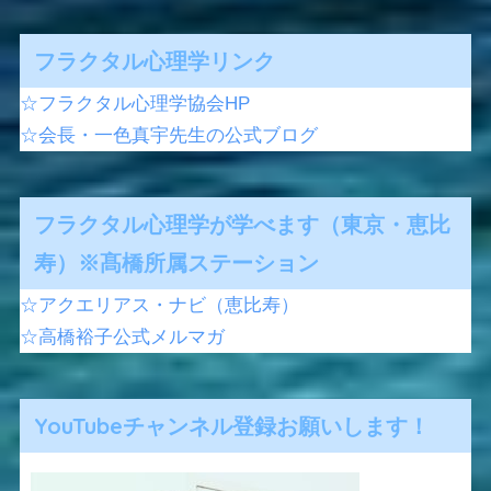
フラクタル心理学リンク
☆フラクタル心理学協会HP
☆会長・一色真宇先生の公式ブログ
フラクタル心理学が学べます（東京・恵比
寿）※髙橋所属ステーション
☆アクエリアス・ナビ（恵比寿）
☆高橋裕子公式メルマガ
YouTubeチャンネル登録お願いします！