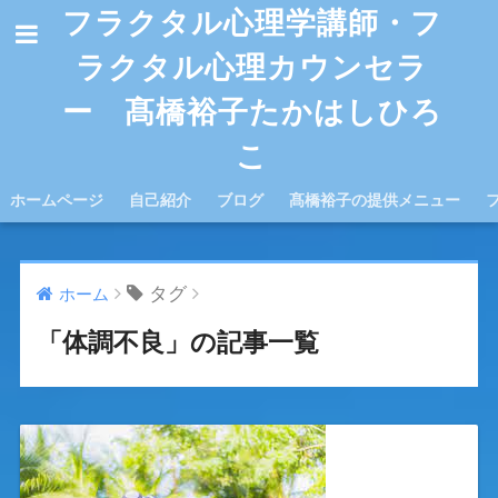
フラクタル心理学講師・フ
ラクタル心理カウンセラ
ー 髙橋裕子たかはしひろ
こ
ホームページ
自己紹介
ブログ
髙橋裕子の提供メニュー
タグ
ホーム
「体調不良」の記事一覧