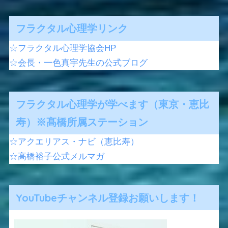
フラクタル心理学リンク
☆フラクタル心理学協会HP
☆会長・一色真宇先生の公式ブログ
フラクタル心理学が学べます（東京・恵比
寿）※髙橋所属ステーション
☆アクエリアス・ナビ（恵比寿）
☆高橋裕子公式メルマガ
YouTubeチャンネル登録お願いします！