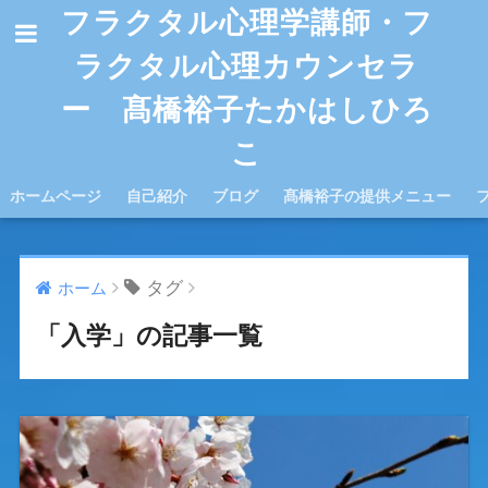
フラクタル心理学講師・フ
ラクタル心理カウンセラ
ー 髙橋裕子たかはしひろ
こ
ホームページ
自己紹介
ブログ
髙橋裕子の提供メニュー
タグ
ホーム
「入学」の記事一覧