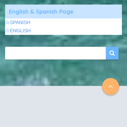
English & Spanish Page
☆SPANISH
☆ENGLISH