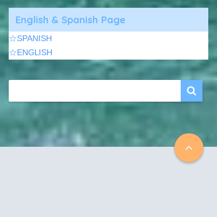
English & Spanish Page
☆SPANISH
☆ENGLISH