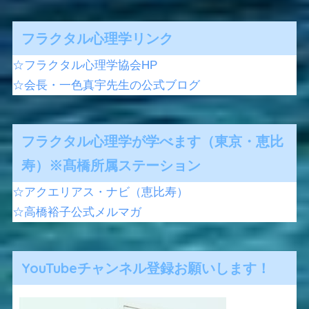
フラクタル心理学リンク
☆フラクタル心理学協会HP
☆会長・一色真宇先生の公式ブログ
フラクタル心理学が学べます（東京・恵比
寿）※髙橋所属ステーション
☆アクエリアス・ナビ（恵比寿）
☆高橋裕子公式メルマガ
YouTubeチャンネル登録お願いします！