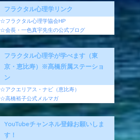
フラクタル心理学リンク
☆フラクタル心理学協会HP
☆会長・一色真宇先生の公式ブログ
フラクタル心理学が学べます（東
京・恵比寿）※髙橋所属ステーショ
ン
☆アクエリアス・ナビ（恵比寿）
☆高橋裕子公式メルマガ
YouTubeチャンネル登録お願いしま
す！