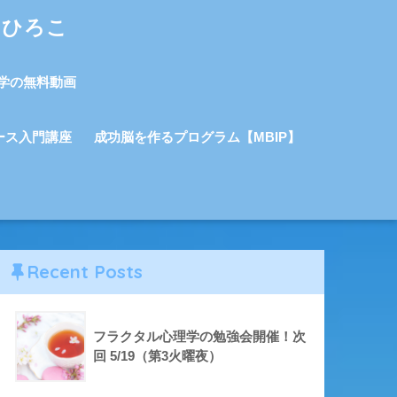
しひろこ
学の無料動画
ース入門講座
成功脳を作るプログラム【MBIP】
Recent Posts
フラクタル心理学の勉強会開催！次
回 5/19（第3火曜夜）