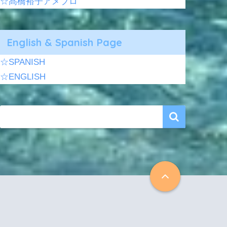
☆髙橋裕子アメブロ
English & Spanish Page
☆SPANISH
☆ENGLISH