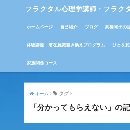
フラクタル心理学講師・フラク
ホームページ
自己紹介
ブログ
髙橋裕子の
体験講座 潜在意識書き換えプログラム
ひとを変
家族関係コース
タグ
ホーム
「分かってもらえない」の記