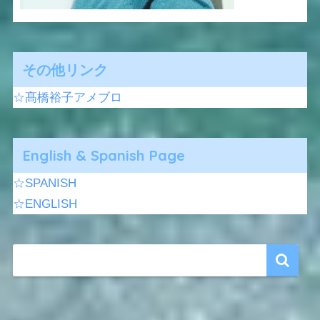
その他リンク
☆髙橋裕子アメブロ
English & Spanish Page
☆SPANISH
☆ENGLISH