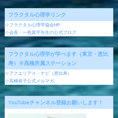
フラクタル心理学リンク
☆フラクタル心理学協会HP
☆会長・一色真宇先生の公式ブログ
フラクタル心理学が学べます（東京・恵比
寿）※髙橋所属ステーション
☆アクエリアス・ナビ（恵比寿）
☆高橋裕子公式メルマガ
YouTubeチャンネル登録お願いします！