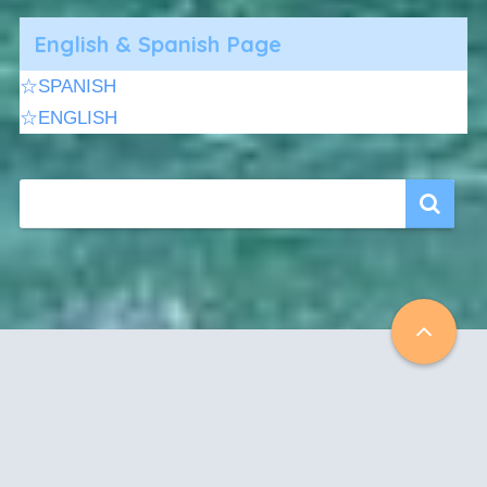
English & Spanish Page
☆SPANISH
☆ENGLISH