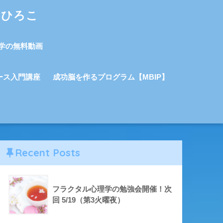
しひろこ
学の無料動画
ース入門講座
成功脳を作るプログラム【MBIP】
Recent Posts
フラクタル心理学の勉強会開催！次
回 5/19（第3火曜夜）