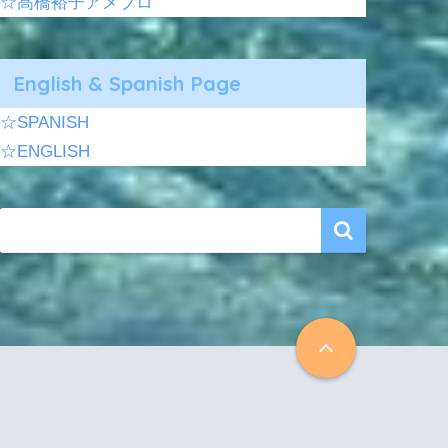
☆髙橋裕子アメブロ
English & Spanish Page
☆SPANISH
☆ENGLISH