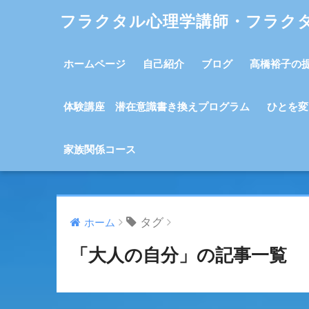
フラクタル心理学講師・フラク
ホームページ
自己紹介
ブログ
髙橋裕子の
体験講座 潜在意識書き換えプログラム
ひとを変
家族関係コース
タグ
ホーム
「大人の自分」の記事一覧