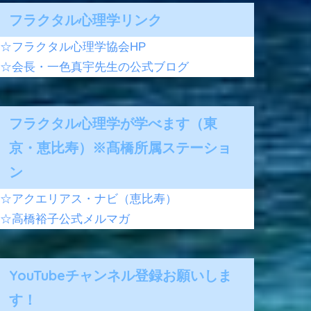
フラクタル心理学リンク
☆フラクタル心理学協会HP
☆会長・一色真宇先生の公式ブログ
フラクタル心理学が学べます（東
京・恵比寿）※髙橋所属ステーショ
ン
☆アクエリアス・ナビ（恵比寿）
☆高橋裕子公式メルマガ
YouTubeチャンネル登録お願いしま
す！