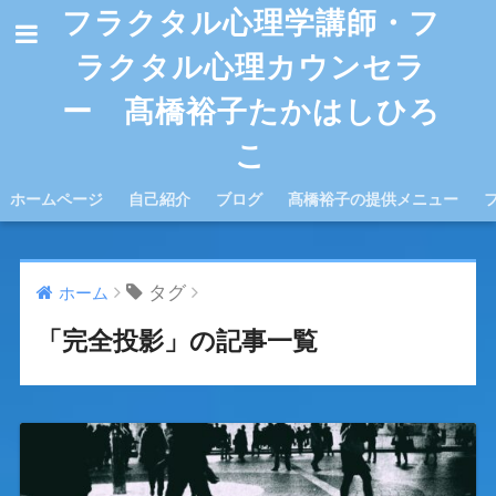
フラクタル心理学講師・フ
ラクタル心理カウンセラ
ー 髙橋裕子たかはしひろ
こ
ホームページ
自己紹介
ブログ
髙橋裕子の提供メニュー
タグ
ホーム
「完全投影」の記事一覧