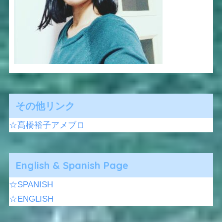
その他リンク
☆髙橋裕子アメブロ
English & Spanish Page
☆SPANISH
☆ENGLISH