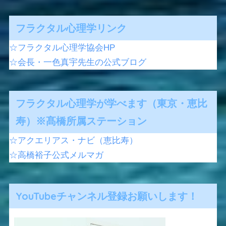
フラクタル心理学リンク
☆フラクタル心理学協会HP
☆会長・一色真宇先生の公式ブログ
フラクタル心理学が学べます（東京・恵比
寿）※髙橋所属ステーション
☆アクエリアス・ナビ（恵比寿）
☆高橋裕子公式メルマガ
YouTubeチャンネル登録お願いします！