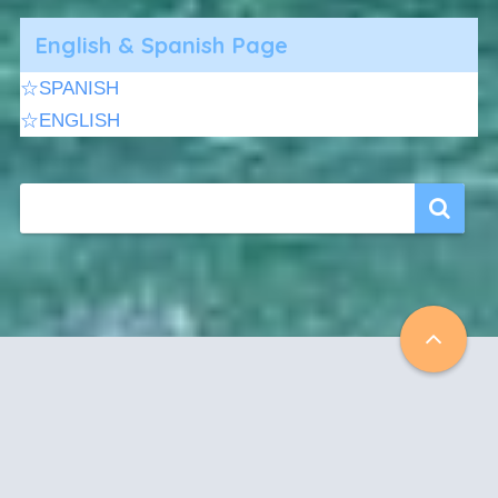
English & Spanish Page
☆SPANISH
☆ENGLISH