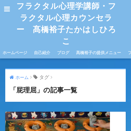
フラクタル心理学講師・フ
ラクタル心理カウンセラ
ー 髙橋裕子たかはしひろ
こ
ホームページ
自己紹介
ブログ
髙橋裕子の提供メニュー
タグ
ホーム
「屁理屈」の記事一覧