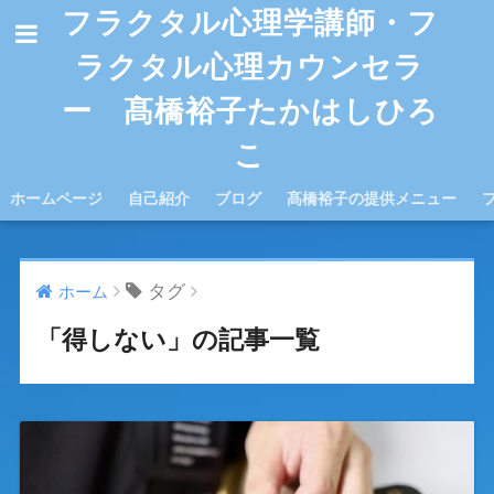
フラクタル心理学講師・フ
ラクタル心理カウンセラ
ー 髙橋裕子たかはしひろ
こ
ホームページ
自己紹介
ブログ
髙橋裕子の提供メニュー
タグ
ホーム
「得しない」の記事一覧