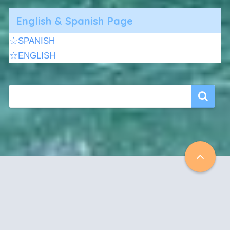
English & Spanish Page
☆SPANISH
☆ENGLISH