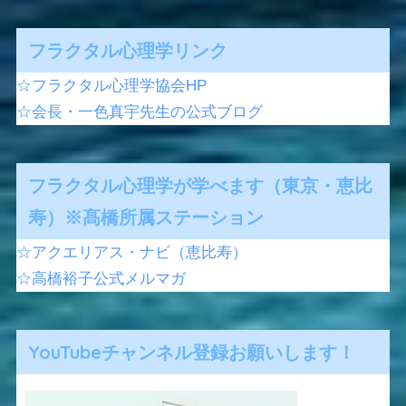
フラクタル心理学リンク
☆フラクタル心理学協会HP
☆会長・一色真宇先生の公式ブログ
フラクタル心理学が学べます（東京・恵比
寿）※髙橋所属ステーション
☆アクエリアス・ナビ（恵比寿）
☆高橋裕子公式メルマガ
YouTubeチャンネル登録お願いします！