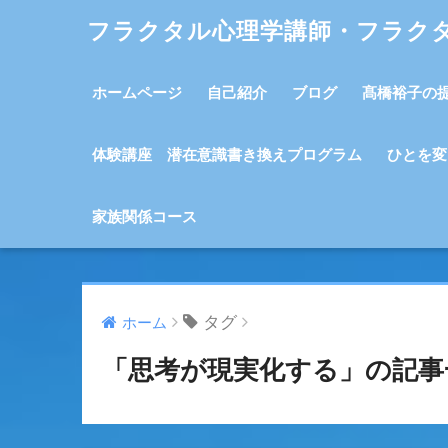
フラクタル心理学講師・フラク
ホームページ
自己紹介
ブログ
髙橋裕子の
体験講座 潜在意識書き換えプログラム
ひとを変
家族関係コース
タグ
ホーム
「思考が現実化する」の記事