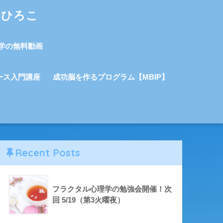
しひろこ
学の無料動画
ース入門講座
成功脳を作るプログラム【MBIP】
Recent Posts
フラクタル心理学の勉強会開催！次
回 5/19（第3火曜夜）