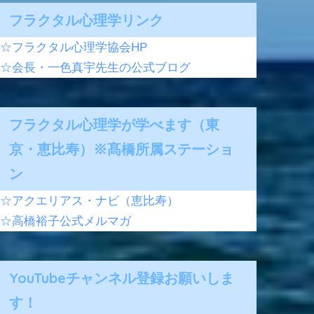
フラクタル心理学リンク
☆フラクタル心理学協会HP
☆会長・一色真宇先生の公式ブログ
フラクタル心理学が学べます（東
京・恵比寿）※髙橋所属ステーショ
ン
☆アクエリアス・ナビ（恵比寿）
☆高橋裕子公式メルマガ
YouTubeチャンネル登録お願いしま
す！