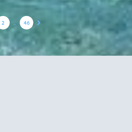
2
…
46