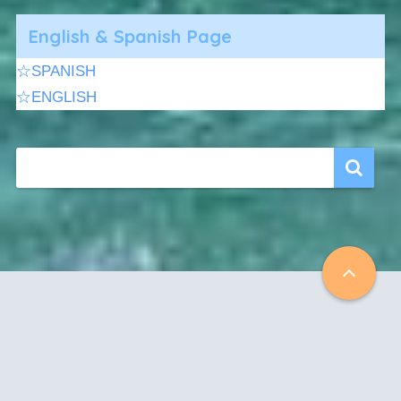
English & Spanish Page
☆SPANISH
☆ENGLISH