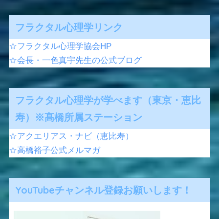
フラクタル心理学リンク
☆フラクタル心理学協会HP
☆会長・一色真宇先生の公式ブログ
フラクタル心理学が学べます（東京・恵比
寿）※髙橋所属ステーション
☆アクエリアス・ナビ（恵比寿）
☆高橋裕子公式メルマガ
YouTubeチャンネル登録お願いします！