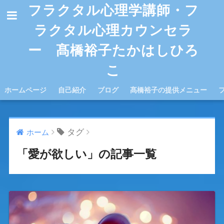
フラクタル心理学講師・フ
ラクタル心理カウンセラ
ー 髙橋裕子たかはしひろ
こ
ホームページ
自己紹介
ブログ
髙橋裕子の提供メニュー
タグ
ホーム
「愛が欲しい」の記事一覧