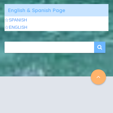
English & Spanish Page
☆SPANISH
☆ENGLISH