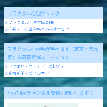
フラクタル心理学リンク
☆フラクタル心理学協会HP
☆会長・一色真宇先生の公式ブログ
フラクタル心理学が学べます（東京・恵比
寿）※髙橋所属ステーション
☆アクエリアス・ナビ（恵比寿）
☆高橋裕子公式メルマガ
YouTubeチャンネル登録お願いします！