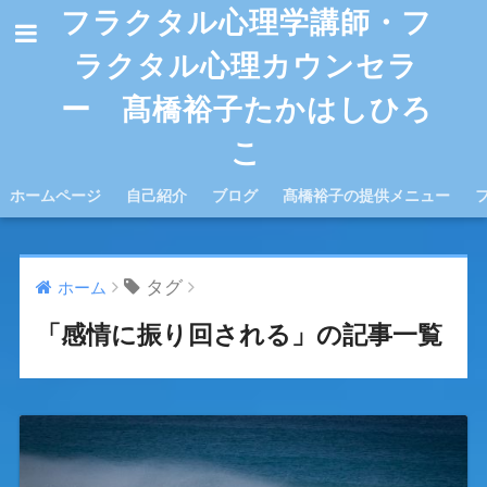
フラクタル心理学講師・フ
ラクタル心理カウンセラ
ー 髙橋裕子たかはしひろ
こ
ホームページ
自己紹介
ブログ
髙橋裕子の提供メニュー
タグ
ホーム
「感情に振り回される」の記事一覧