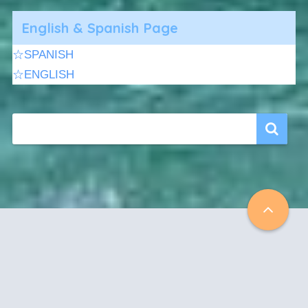
English & Spanish Page
☆SPANISH
☆ENGLISH