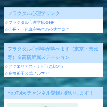
フラクタル心理学リンク
☆フラクタル心理学協会HP
☆会長・一色真宇先生の公式ブログ
フラクタル心理学が学べます（東京・恵比
寿）※髙橋所属ステーション
☆アクエリアス・ナビ（恵比寿）
☆高橋裕子公式メルマガ
YouTubeチャンネル登録お願いします！