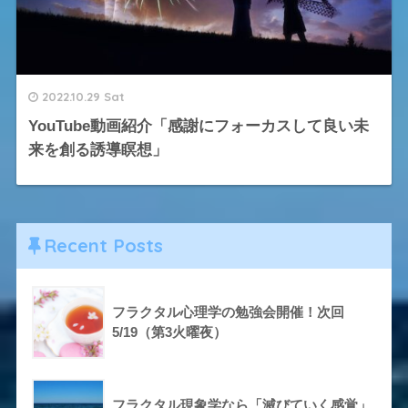
2022.10.29 Sat
YouTube動画紹介「感謝にフォーカスして良い未
来を創る誘導瞑想」
Recent Posts
フラクタル心理学の勉強会開催！次回
5/19（第3火曜夜）
フラクタル現象学なら「滅びていく感覚」