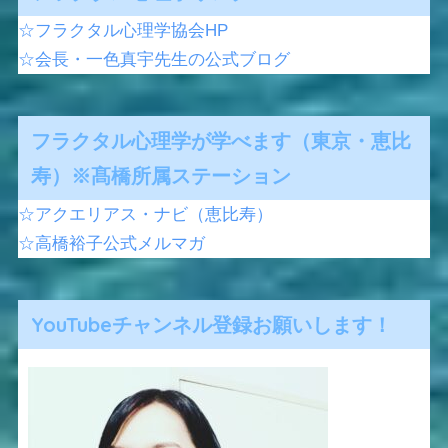
☆フラクタル心理学協会HP
☆会長・一色真宇先生の公式ブログ
フラクタル心理学が学べます（東京・恵比
寿）※髙橋所属ステーション
☆アクエリアス・ナビ（恵比寿）
☆高橋裕子公式メルマガ
YouTubeチャンネル登録お願いします！