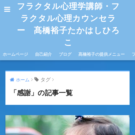
フラクタル心理学講師・フ
ラクタル心理カウンセラ
ー 髙橋裕子たかはしひろ
こ
ホームページ
自己紹介
ブログ
髙橋裕子の提供メニュー
タグ
ホーム
「感謝」の記事一覧