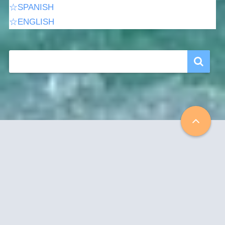
☆SPANISH
☆ENGLISH