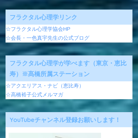
フラクタル心理学リンク
☆フラクタル心理学協会HP
☆会長・一色真宇先生の公式ブログ
フラクタル心理学が学べます（東京・恵比
寿）※髙橋所属ステーション
☆アクエリアス・ナビ（恵比寿）
☆高橋裕子公式メルマガ
YouTubeチャンネル登録お願いします！