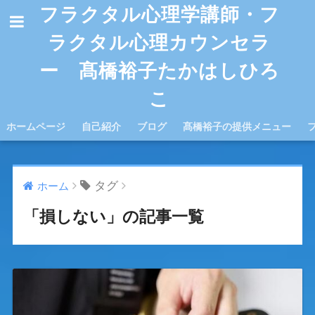
フラクタル心理学講師・フ
ラクタル心理カウンセラ
ー 髙橋裕子たかはしひろ
こ
ホームページ
自己紹介
ブログ
髙橋裕子の提供メニュー
タグ
ホーム
「損しない」の記事一覧