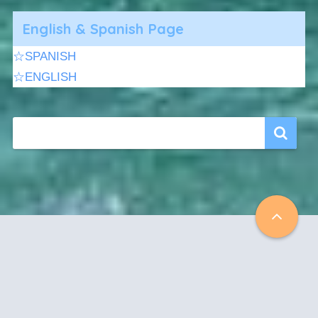
English & Spanish Page
☆SPANISH
☆ENGLISH