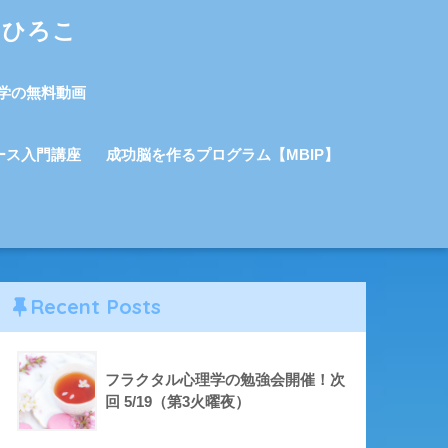
しひろこ
学の無料動画
ース入門講座
成功脳を作るプログラム【MBIP】
Recent Posts
フラクタル心理学の勉強会開催！次
回 5/19（第3火曜夜）