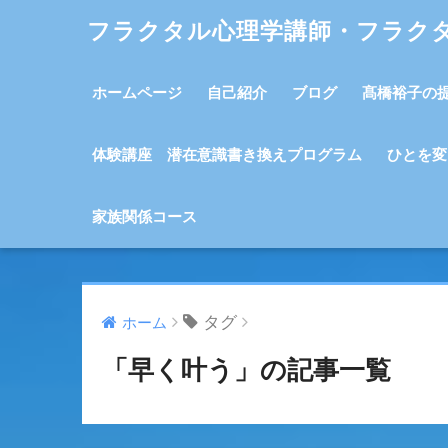
フラクタル心理学講師・フラク
ホームページ
自己紹介
ブログ
髙橋裕子の
体験講座 潜在意識書き換えプログラム
ひとを変
家族関係コース
タグ
ホーム
「早く叶う」の記事一覧