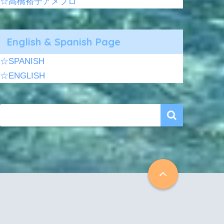
☆髙橋裕子アメブロ
English & Spanish Page
☆SPANISH
☆ENGLISH