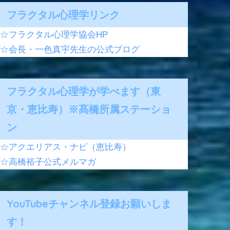
フラクタル心理学リンク
☆フラクタル心理学協会HP
☆会長・一色真宇先生の公式ブログ
フラクタル心理学が学べます（東
京・恵比寿）※髙橋所属ステーショ
ン
☆アクエリアス・ナビ（恵比寿）
☆高橋裕子公式メルマガ
YouTubeチャンネル登録お願いしま
す！