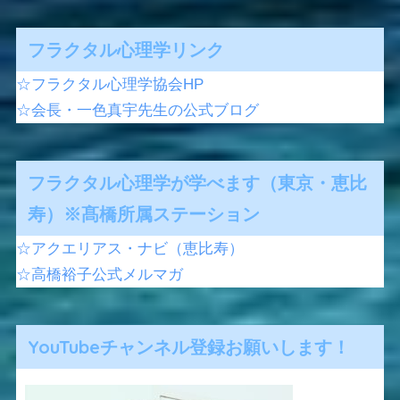
フラクタル心理学リンク
☆フラクタル心理学協会HP
☆会長・一色真宇先生の公式ブログ
フラクタル心理学が学べます（東京・恵比
寿）※髙橋所属ステーション
☆アクエリアス・ナビ（恵比寿）
☆高橋裕子公式メルマガ
YouTubeチャンネル登録お願いします！