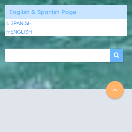
English & Spanish Page
☆SPANISH
☆ENGLISH