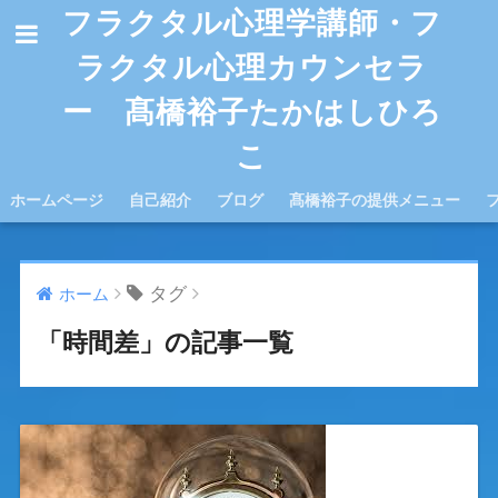
フラクタル心理学講師・フ
ラクタル心理カウンセラ
ー 髙橋裕子たかはしひろ
こ
ホームページ
自己紹介
ブログ
髙橋裕子の提供メニュー
タグ
ホーム
「時間差」の記事一覧