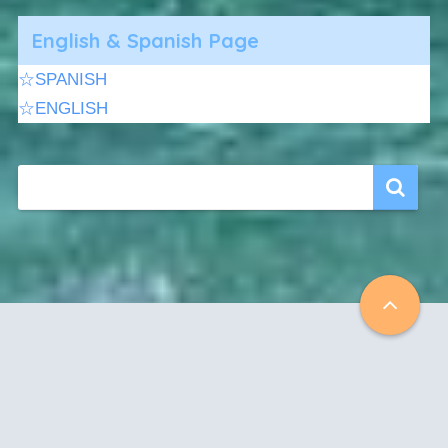
English & Spanish Page
☆SPANISH
☆ENGLISH