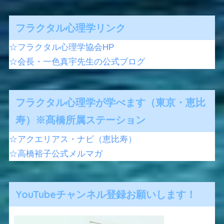
フラクタル心理学リンク
☆フラクタル心理学協会HP
☆会長・一色真宇先生の公式ブログ
フラクタル心理学が学べます（東京・恵比
寿）※髙橋所属ステーション
☆アクエリアス・ナビ（恵比寿）
☆高橋裕子公式メルマガ
YouTubeチャンネル登録お願いします！