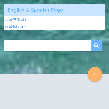
English & Spanish Page
☆SPANISH
☆ENGLISH