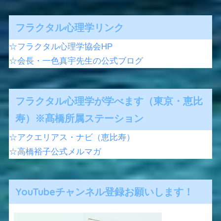
フラクタル心理学リンク
☆フラクタル心理学協会HP
☆会長・一色真宇先生の公式ブログ
フラクタル心理学が学べます（東京・恵比
寿）※髙橋所属ステーション
☆アクエリアス・ナビ（恵比寿）
☆高橋裕子公式メルマガ
YouTubeチャンネル登録お願いします！