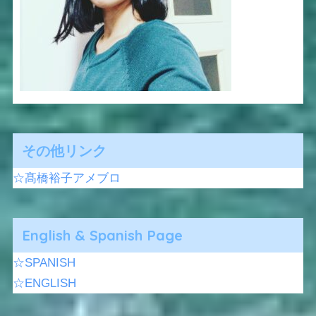
その他リンク
☆髙橋裕子アメブロ
English & Spanish Page
☆SPANISH
☆ENGLISH