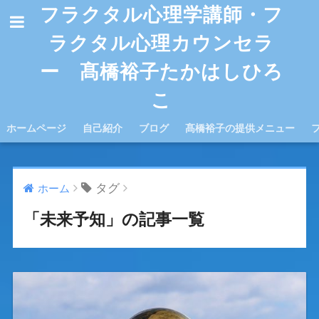
フラクタル心理学講師・フ
ラクタル心理カウンセラ
ー 髙橋裕子たかはしひろ
こ
ホームページ
自己紹介
ブログ
髙橋裕子の提供メニュー
タグ
ホーム
「未来予知」の記事一覧