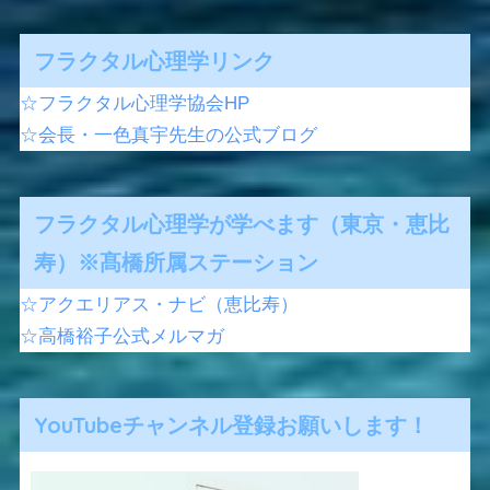
フラクタル心理学リンク
☆フラクタル心理学協会HP
☆会長・一色真宇先生の公式ブログ
フラクタル心理学が学べます（東京・恵比
寿）※髙橋所属ステーション
☆アクエリアス・ナビ（恵比寿）
☆高橋裕子公式メルマガ
YouTubeチャンネル登録お願いします！