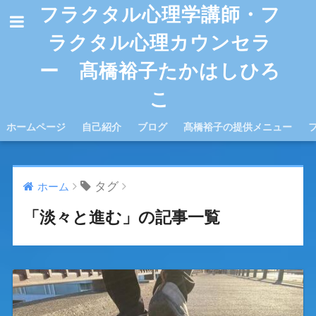
フラクタル心理学講師・フ
ラクタル心理カウンセラ
ー 髙橋裕子たかはしひろ
こ
ホームページ
自己紹介
ブログ
髙橋裕子の提供メニュー
タグ
ホーム
「淡々と進む」の記事一覧