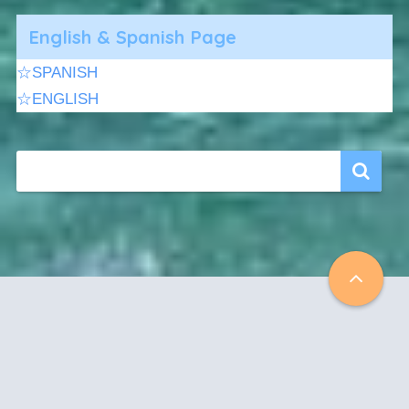
English & Spanish Page
☆SPANISH
☆ENGLISH