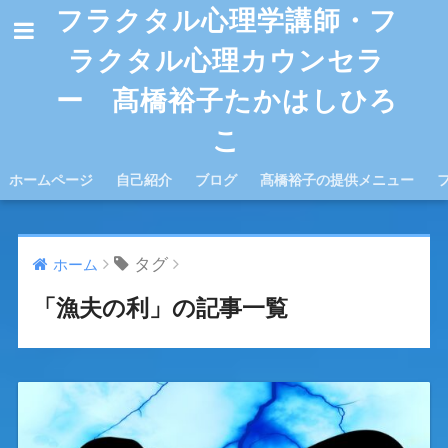
フラクタル心理学講師・フ
ラクタル心理カウンセラ
ー 髙橋裕子たかはしひろ
こ
ホームページ
自己紹介
ブログ
髙橋裕子の提供メニュー
タグ
ホーム
「漁夫の利」の記事一覧