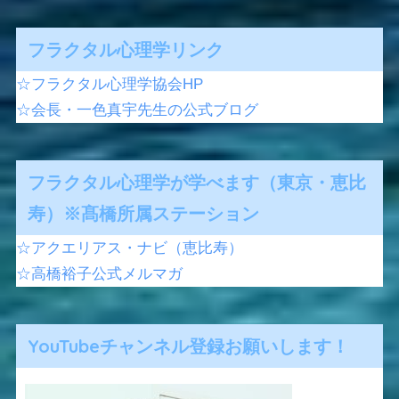
フラクタル心理学リンク
☆フラクタル心理学協会HP
☆会長・一色真宇先生の公式ブログ
フラクタル心理学が学べます（東京・恵比
寿）※髙橋所属ステーション
☆アクエリアス・ナビ（恵比寿）
☆高橋裕子公式メルマガ
YouTubeチャンネル登録お願いします！