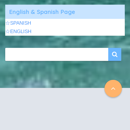
English & Spanish Page
☆SPANISH
☆ENGLISH