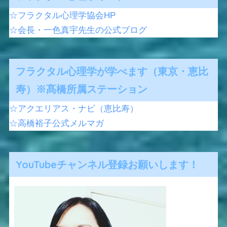
☆フラクタル心理学協会HP
☆会長・一色真宇先生の公式ブログ
フラクタル心理学が学べます（東京・恵比
寿）※髙橋所属ステーション
☆アクエリアス・ナビ（恵比寿）
☆高橋裕子公式メルマガ
YouTubeチャンネル登録お願いします！