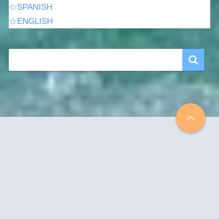
☆SPANISH
☆ENGLISH