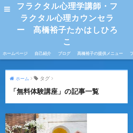
フラクタル心理学講師・フ
ラクタル心理カウンセラ
ー 髙橋裕子たかはしひろ
こ
ホームページ
自己紹介
ブログ
髙橋裕子の提供メニュー
タグ
ホーム
「無料体験講座」の記事一覧