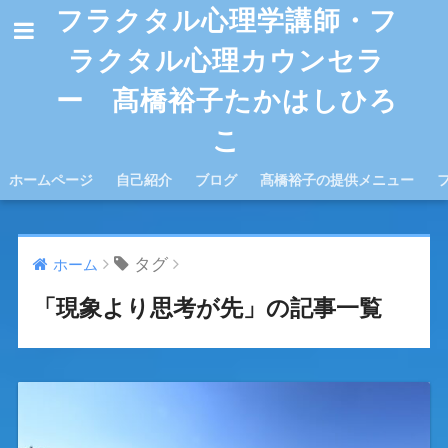
フラクタル心理学講師・フ
ラクタル心理カウンセラ
ー 髙橋裕子たかはしひろ
こ
ホームページ
自己紹介
ブログ
髙橋裕子の提供メニュー
タグ
ホーム
「現象より思考が先」の記事一覧