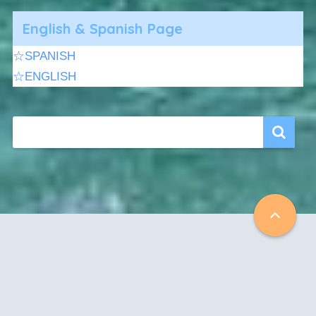
English & Spanish Page
☆SPANISH
☆ENGLISH