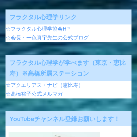
フラクタル心理学リンク
☆フラクタル心理学協会HP
☆会長・一色真宇先生の公式ブログ
フラクタル心理学が学べます（東京・恵比
寿）※髙橋所属ステーション
☆アクエリアス・ナビ（恵比寿）
☆高橋裕子公式メルマガ
YouTubeチャンネル登録お願いします！