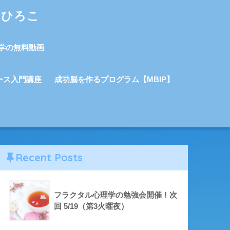
しひろこ
学の無料動画
ース入門講座
成功脳を作るプログラム【MBIP】
Recent Posts
フラクタル心理学の勉強会開催！次
回 5/19（第3火曜夜）