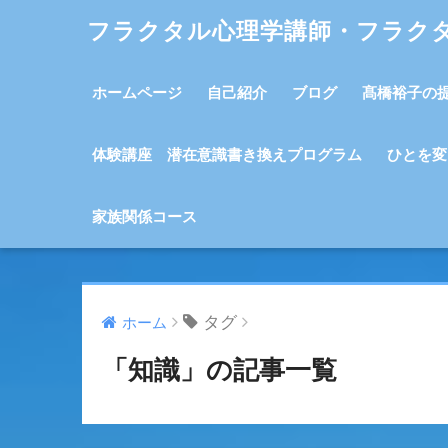
フラクタル心理学講師・フラク
ホームページ
自己紹介
ブログ
髙橋裕子の
体験講座 潜在意識書き換えプログラム
ひとを変
家族関係コース
タグ
ホーム
「知識」の記事一覧