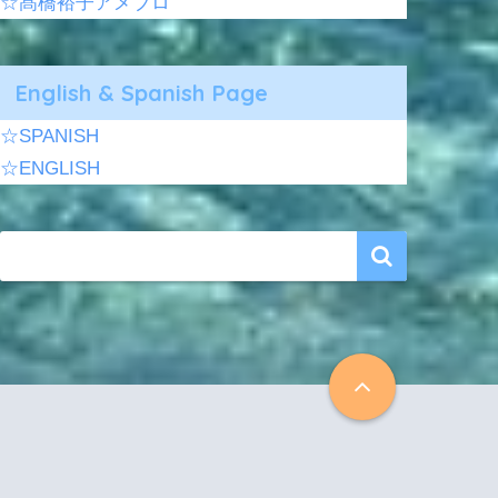
☆髙橋裕子アメブロ
English & Spanish Page
☆SPANISH
☆ENGLISH