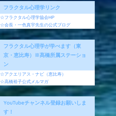
フラクタル心理学リンク
☆フラクタル心理学協会HP
☆会長・一色真宇先生の公式ブログ
フラクタル心理学が学べます（東
京・恵比寿）※髙橋所属ステーショ
ン
☆アクエリアス・ナビ（恵比寿）
☆高橋裕子公式メルマガ
YouTubeチャンネル登録お願いしま
す！