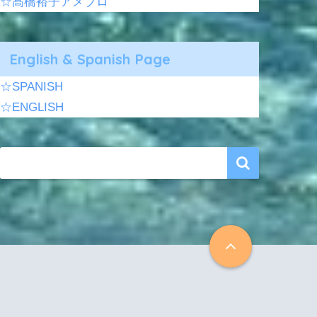
☆髙橋裕子アメブロ
English & Spanish Page
☆SPANISH
☆ENGLISH