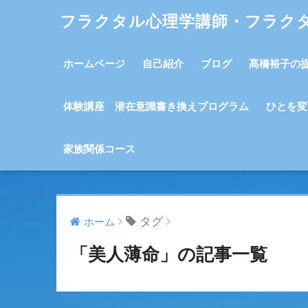
フラクタル心理学講師・フラク
ホームページ
自己紹介
ブログ
髙橋裕子の
体験講座 潜在意識書き換えプログラム
ひとを変
家族関係コース
タグ
ホーム
「美人薄命」の記事一覧