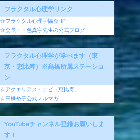
フラクタル心理学リンク
☆フラクタル心理学協会HP
☆会長・一色真宇先生の公式ブログ
フラクタル心理学が学べます（東
京・恵比寿）※髙橋所属ステーショ
ン
☆アクエリアス・ナビ（恵比寿）
☆高橋裕子公式メルマガ
YouTubeチャンネル登録お願いしま
す！