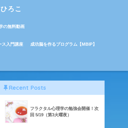
しひろこ
学の無料動画
ース入門講座
成功脳を作るプログラム【MBIP】
Recent Posts
フラクタル心理学の勉強会開催！次
回 5/19（第3火曜夜）