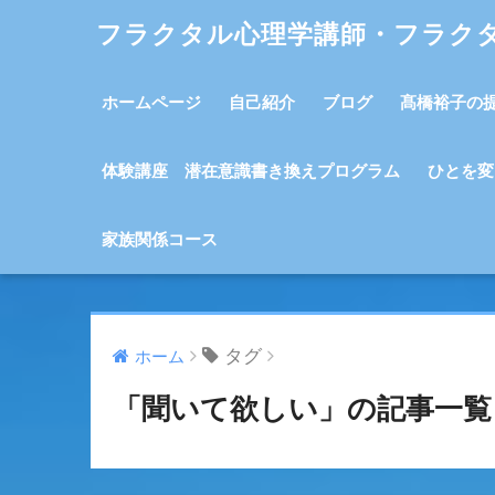
フラクタル心理学講師・フラク
ホームページ
自己紹介
ブログ
髙橋裕子の
体験講座 潜在意識書き換えプログラム
ひとを変
家族関係コース
タグ
ホーム
「聞いて欲しい」の記事一覧