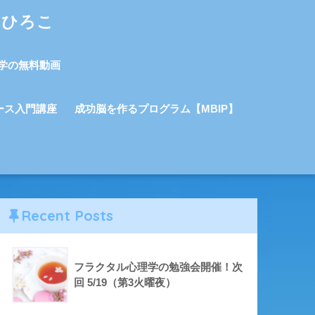
しひろこ
学の無料動画
ース入門講座
成功脳を作るプログラム【MBIP】
Recent Posts
フラクタル心理学の勉強会開催！次
回 5/19（第3火曜夜）