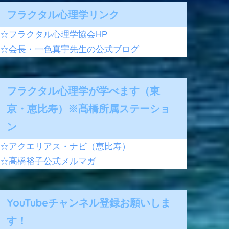
フラクタル心理学リンク
☆フラクタル心理学協会HP
☆会長・一色真宇先生の公式ブログ
フラクタル心理学が学べます（東
京・恵比寿）※髙橋所属ステーショ
ン
☆アクエリアス・ナビ（恵比寿）
☆高橋裕子公式メルマガ
YouTubeチャンネル登録お願いしま
す！