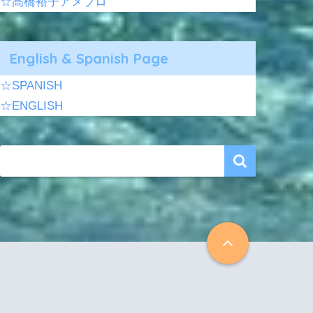
☆髙橋裕子アメブロ
English & Spanish Page
☆SPANISH
☆ENGLISH