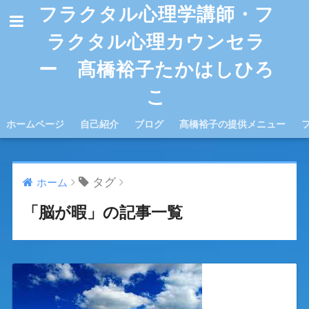
フラクタル心理学講師・フ
ラクタル心理カウンセラ
ー 髙橋裕子たかはしひろ
こ
ホームページ
自己紹介
ブログ
髙橋裕子の提供メニュー
タグ
ホーム
「脳が暇」の記事一覧