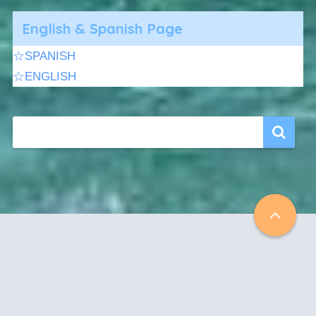
English & Spanish Page
☆SPANISH
☆ENGLISH