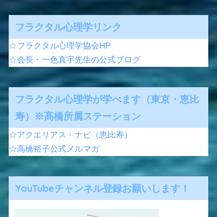
フラクタル心理学リンク
☆フラクタル心理学協会HP
☆会長・一色真宇先生の公式ブログ
フラクタル心理学が学べます（東京・恵比
寿）※髙橋所属ステーション
☆アクエリアス・ナビ（恵比寿）
☆高橋裕子公式メルマガ
YouTubeチャンネル登録お願いします！