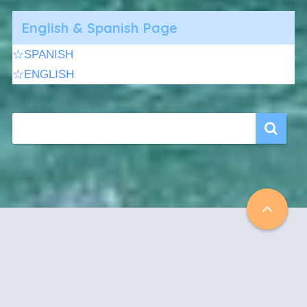
English & Spanish Page
☆SPANISH
☆ENGLISH