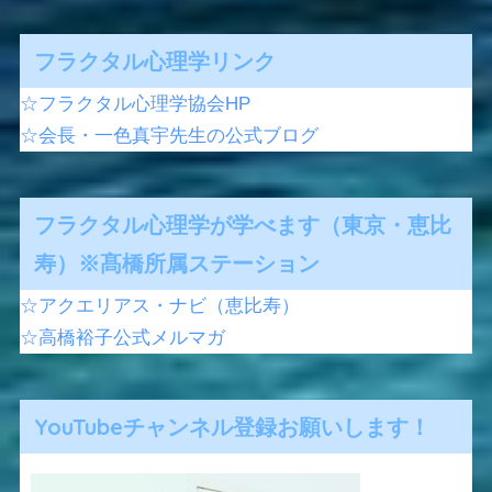
フラクタル心理学リンク
☆フラクタル心理学協会HP
☆会長・一色真宇先生の公式ブログ
フラクタル心理学が学べます（東京・恵比
寿）※髙橋所属ステーション
☆アクエリアス・ナビ（恵比寿）
☆高橋裕子公式メルマガ
YouTubeチャンネル登録お願いします！