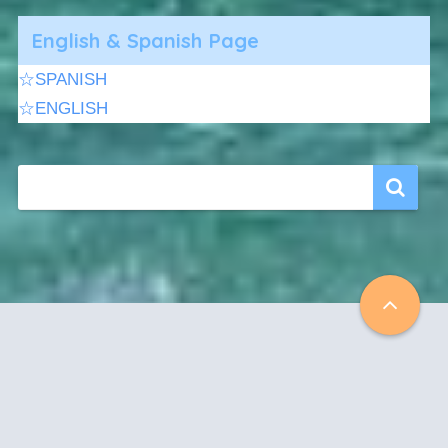
English & Spanish Page
☆SPANISH
☆ENGLISH