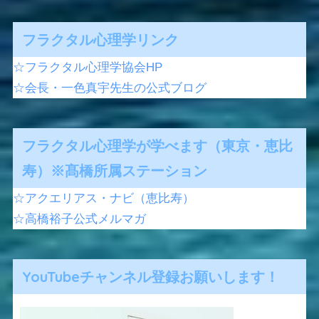
フラクタル心理学リンク
☆フラクタル心理学協会HP
☆会長・一色真宇先生の公式ブログ
フラクタル心理学が学べます（東京・恵比
寿）※髙橋所属ステーション
☆アクエリアス・ナビ（恵比寿）
☆高橋裕子公式メルマガ
YouTubeチャンネル登録お願いします！