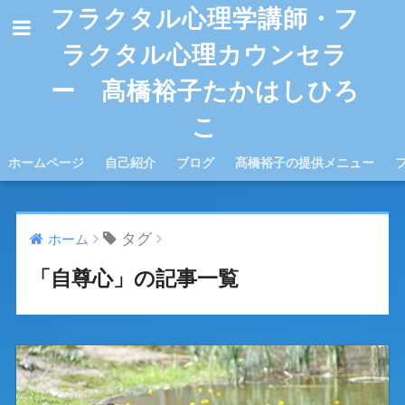
フラクタル心理学講師・フ
ラクタル心理カウンセラ
ー 髙橋裕子たかはしひろ
こ
ホームページ
自己紹介
ブログ
髙橋裕子の提供メニュー
タグ
ホーム
「自尊心」の記事一覧