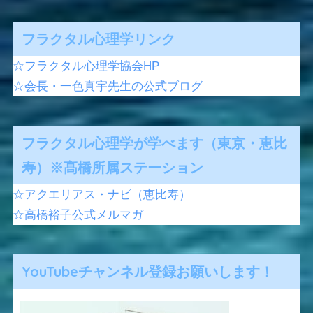
フラクタル心理学リンク
☆フラクタル心理学協会HP
☆会長・一色真宇先生の公式ブログ
フラクタル心理学が学べます（東京・恵比
寿）※髙橋所属ステーション
☆アクエリアス・ナビ（恵比寿）
☆高橋裕子公式メルマガ
YouTubeチャンネル登録お願いします！