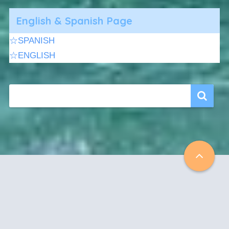
English & Spanish Page
☆SPANISH
☆ENGLISH