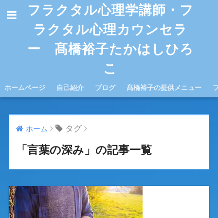
フラクタル心理学講師・フ
ラクタル心理カウンセラ
ー 髙橋裕子たかはしひろ
こ
ホームページ
自己紹介
ブログ
髙橋裕子の提供メニュー
タグ
ホーム
「言葉の深み」の記事一覧