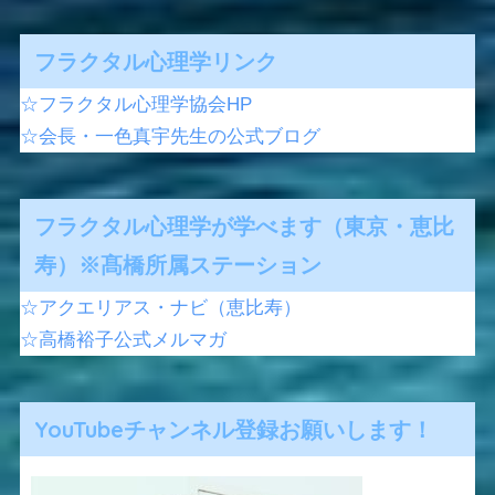
フラクタル心理学リンク
☆フラクタル心理学協会HP
☆会長・一色真宇先生の公式ブログ
フラクタル心理学が学べます（東京・恵比
寿）※髙橋所属ステーション
☆アクエリアス・ナビ（恵比寿）
☆高橋裕子公式メルマガ
YouTubeチャンネル登録お願いします！