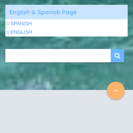
English & Spanish Page
☆SPANISH
☆ENGLISH