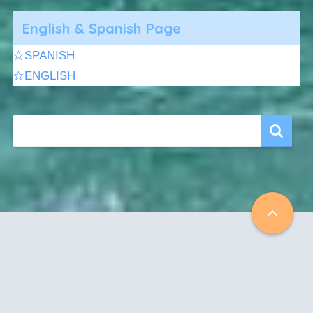
English & Spanish Page
☆SPANISH
☆ENGLISH