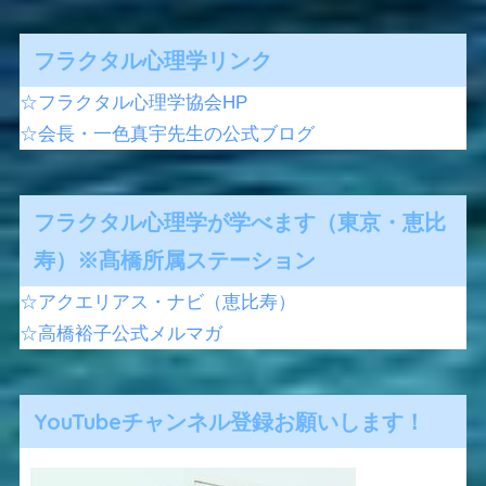
フラクタル心理学リンク
☆フラクタル心理学協会HP
☆会長・一色真宇先生の公式ブログ
フラクタル心理学が学べます（東京・恵比
寿）※髙橋所属ステーション
☆アクエリアス・ナビ（恵比寿）
☆高橋裕子公式メルマガ
YouTubeチャンネル登録お願いします！