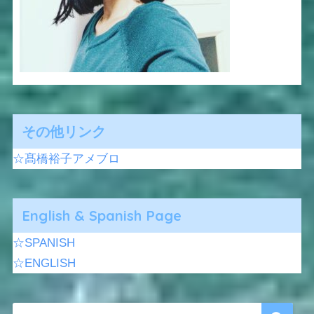
その他リンク
☆髙橋裕子アメブロ
English & Spanish Page
☆SPANISH
☆ENGLISH