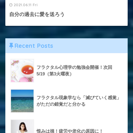
2021.06.11 Fri
自分の過去に愛を送ろう
Recent Posts
フラクタル心理学の勉強会開催！次回
5/19（第3火曜夜）
フラクタル現象学なら「滅びていく感覚」
がただの錯覚だと分かる
恨みは損！疲労や老化の原因に！